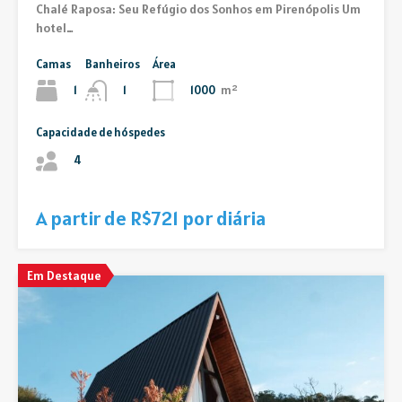
Chalé Raposa: Seu Refúgio dos Sonhos em Pirenópolis Um
hotel…
Camas
Banheiros
Área
1
1000
m²
1
Capacidade de hóspedes
4
A partir de R$721 por diária
Em Destaque