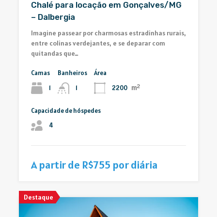
Chalé para locação em Gonçalves/MG
– Dalbergia
Imagine passear por charmosas estradinhas rurais,
entre colinas verdejantes, e se deparar com
quitandas que…
Camas
Banheiros
Área
m²
1
2200
1
Capacidade de hóspedes
4
A partir de R$755 por diária
Destaque