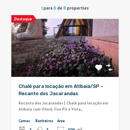
1
para
6
de
8
properties
Destaque
Chalé para locação em Atibaia/SP –
Recanto dos Jacarandas
Recanto dos Jacarandas | Chalé para locação em
Atibaia com Ofurô, Fire Pit e Vista…
Camas
Banheiros
Área
m²
3
600
3