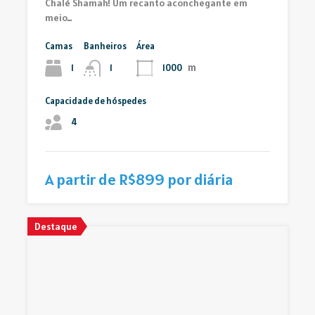
Chalé Shamah! Um recanto aconchegante em
meio…
Camas
Banheiros
Área
m
1
1000
1
Capacidade de hóspedes
4
A partir de R$899 por diária
Destaque