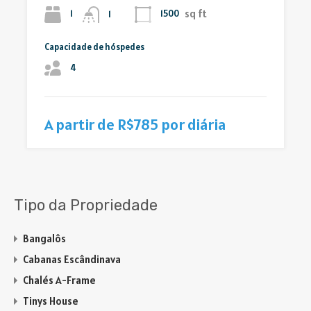
sq ft
1
1500
1
Capacidade de hóspedes
4
A partir de R$785 por diária
Tipo da Propriedade
Bangalôs
Cabanas Escândinava
Chalés A-Frame
Tinys House