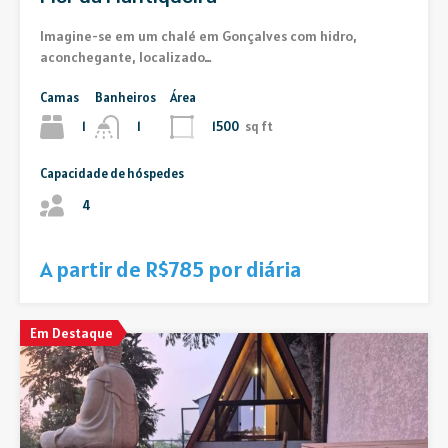
Imagine-se em um chalé em Gonçalves com hidro,
aconchegante, localizado…
Camas
Banheiros
Área
1
1500
sq ft
1
Capacidade de hóspedes
4
A partir de R$785 por diária
Em Destaque