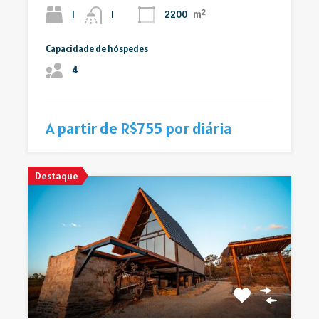
m²
1
2200
1
Capacidade de hóspedes
4
A partir de R$755 por diária
Destaque