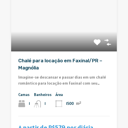
Chalé para locação em Faxinal/PR –
Magnólia
Imagine-se descansar e passar dias em um chalé
romântico para locação em Faxinal com seu…
Camas
Banheiros
Área
m²
1
1500
1
A partir de R$579 por diária