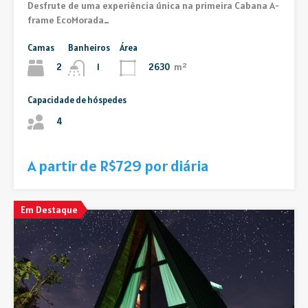
Desfrute de uma experiência única na primeira Cabana A-
frame EcoMorada…
Camas
Banheiros
Área
2
2630
m²
1
Capacidade de hóspedes
4
A partir de R$729 por diária
Em Destaque