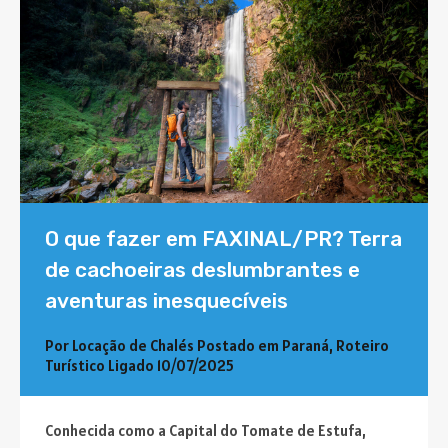
O que fazer em FAXINAL/PR? Terra
de cachoeiras deslumbrantes e
aventuras inesquecíveis
Por
Locação de Chalés
Postado em
Paraná
,
Roteiro
Turístico
Ligado
10/07/2025
Conhecida como a Capital do Tomate de Estufa,