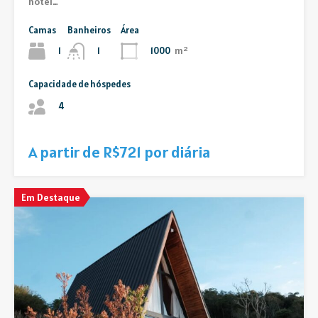
hotel…
Camas
Banheiros
Área
1
1000
m²
1
Capacidade de hóspedes
4
A partir de R$721 por diária
Em Destaque